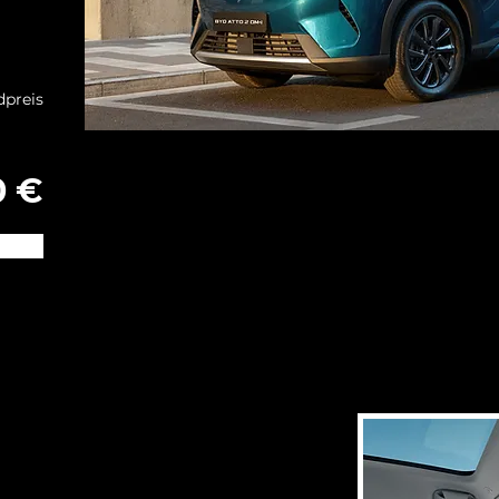
dpreis
0 €
o