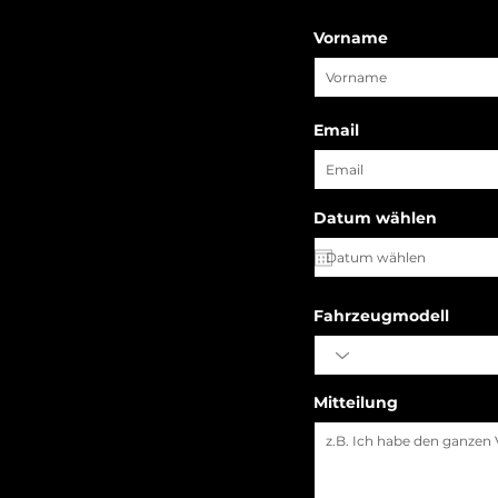
Vorname
Email
r
Datum wählen
*
e
q
u
i
r
e
Fahrzeugmodell
d
Mitteilung