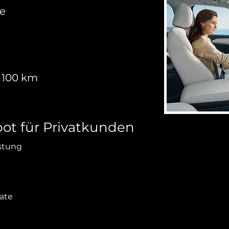
te
f 100 km
ot für Privatkunden
istung
rate